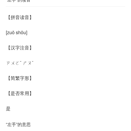
【
拼音读音
】
[zuǒ shǒu]
【汉字注音】
ㄗㄨㄛˇ ㄕㄡˇ
【简繁字形】
【是否常用】
是
“左手”的意思