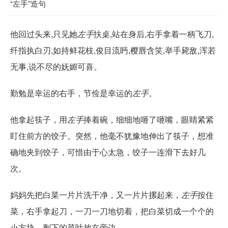
“左手”造句
他回过头来,只见她
左手
扶桌,站在身后,右手拿着一柄飞刀,
纤指执白刃,如持鲜花枝,俊目流眄,樱唇含笑,举手毙敌,浑若
无事,说不尽的妩媚可喜。
勤勉是幸运的右手，节俭是幸运的
左手
。
他拿起筷子，用
左手
捧着碗，细细地咂了咂嘴，眼睛紧紧
盯住前方的饺子。突然，他毫不犹豫地伸出了筷子，想准
确地夹到饺子，可惜由于心太急，饺子一连滑下去好几
次。
妈妈先把白菜一片片洗干净，又一片片摞起来，
左手
按住
菜，右手拿起刀，一刀一刀地切着，把白菜切成一个个的
小方块，剩下的菜叶放在旁边。