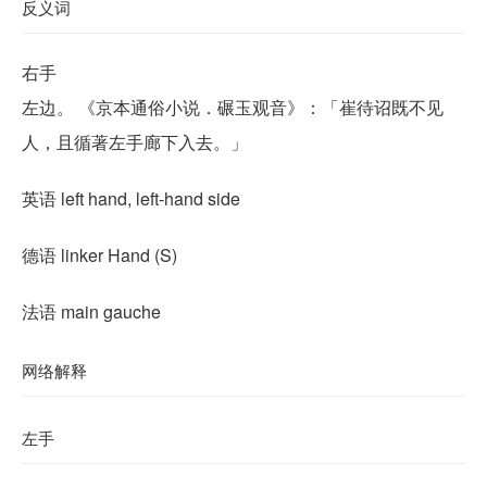
反义词
右手
左边。 《京本通俗小说．碾玉观音》：「崔待诏既不见
人，且循著左手廊下入去。」
英语 left hand, left-hand side
德语 linker Hand (S)​
法语 main gauche
网络解释
左手