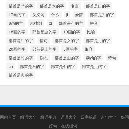
部首是艹的字
部首是木的字
名言
部首是口的字
17画的字
反义词
什么
ji
爱情
部首是扌的字
6画的字
未找到
xi
部首是亻的字
拼音
18画的字
部首是虫的字
19画的字
比喻
部首是忄的字
情诗
部首是女的字
部首是月的字
20画的字
部首是土的字
5画的字
形容
部首是竹的字
励志
部首是山的字
读yī的字
诗句
ch
部首是石的字
部首是钅的字
部首是足的字
部首是火的字
网站首页
组词大全
组词字典
词语大全
四字成语
造句大全
好词
好句
在线组词