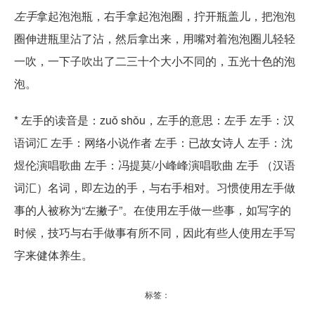
左手
拿起泡泡瓶，右手拿起泡泡圈，拧开瓶盖儿，把泡泡
圈伸进瓶里沾了沾，然后拿出来，用嘴对着泡泡圈儿轻轻
一吹，一下子吹出了二三十个大小不同的，五光十色的泡
泡。
* 左手的读音是：zuǒ shǒu，左手的意思：左手 左手：汉
语词汇 左手：网络小说作者 左手：已故女诗人 左手：沈
煜伦演唱歌曲 左手：冯提莫/小峰峰演唱歌曲 左手 （汉语
词汇）名词，即左边的手，与右手相对。习惯使用左手做
事的人被称为“左撇子”。在使用左手做一些事，如写字的
时候，技巧与右手做事有所不同，因此有些人使用左手写
字来健体养生。
标签：