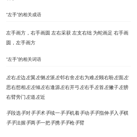
“左手”的相关成语
左手画方，右手画圆 左右采获 左支右绌 为蛇画足 右手画
圆，左手画方
“左手”的相关词语
左
右
左
边
左
翼
左
侧
左
派
左
邻右舍
左
右为难
左
顾右盼
左
面
左
思右想相
左
左
倾
左
右逢源
左
右开弓
左
右手
左
首
左
撇子
左
膀
右臂旁门
左
道
左
近
手
段选
手
对
手
手
术
手
续一
手
手
机着
手
动
手
手
指伸
手
入
手
棋
手
手
法握
手
两
手
一把
手
携
手
手
枪
手
臂