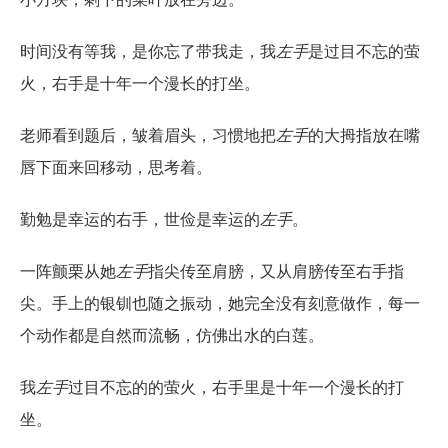
时间没有等我，是你忘了带我走，我
左手
是过目不忘的萤
火，右手是十年一个漫长的打坐。
老师看到题后，皱着眉头，习惯地把
左手
的大拇指放在嘴
唇下面来回移动，思考着。
勤勉是幸运的右手，世俭是幸运的
左手
。
一阵颤栗从她
左手
指尖传至肩膀，又从肩膀传至右手指
尖。手上的银钏也随之振动，她完全没有刻意做作，每一
个动作都是自然而流畅，仿佛出水的白莲。
我
左手
过目不忘的的萤火，右手里是十年一个漫长的打
坐。